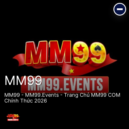
MM99
MM99 - MM99.Events - Trang Chủ MM99 COM Chính Thức 2026
MM99
MM99 - MM99.Events - Trang Chủ MM99 COM
Chính Thức 2026