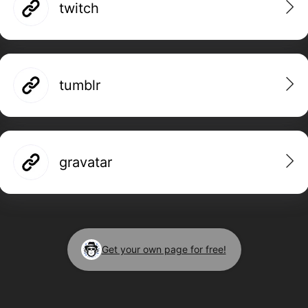
twitch
tumblr
gravatar
Get your own page for free!