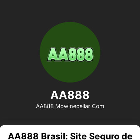
AA888
AA888 Mowinecellar Com
AA888
AA888 Mowinecellar Com
AA888 Brasil: Site Seguro de