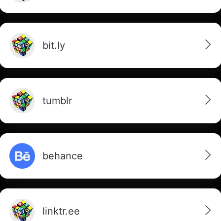
bit.ly
tumblr
behance
linktr.ee