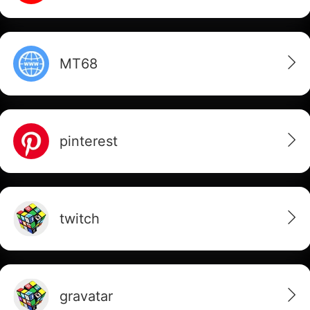
MT68
pinterest
twitch
gravatar