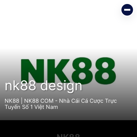
nk88 design
NK88 | NK88 COM - Nhà Cái Cá Cược Trực Tuyến Số 1 Việt Nam
nk88 design
NK88 | NK88 COM - Nhà Cái Cá Cược Trực
Tuyến Số 1 Việt Nam