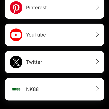
Pinterest
YouTube
Twitter
NK88