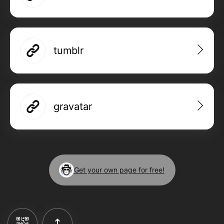
tumblr
gravatar
Get your own page for free!