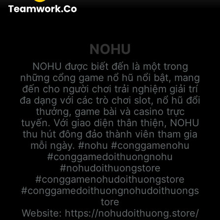
NOHU
Add your Digital Business Card to Wallet
NOHU được biết đến là một trong
những cổng game nổ hũ nổi bật, mang
đến cho người chơi trải nghiệm giải trí
đa dạng với các trò chơi slot, nổ hũ đổi
thưởng, game bài và casino trực
AI Business Card Reader
New
tuyến. Với giao diện thân thiện, NOHU
thu hút đông đảo thành viên tham gia
mỗi ngày. #nohu #conggamenohu
Add to Home Screen
#conggamedoithuongnohu
#nohudoithuongstore
Add to Gallery
#conggamenohudoithuongstore
#conggamedoithuongnohudoithuongs
tore
Website: https://nohudoithuong.store/