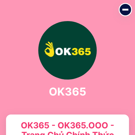
OK365
OK365
OK365 - OK365.OOO -