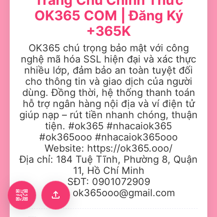
Trang Chủ Chính Thức
OK365 COM | Đăng Ký
+365K
Add to Home Screen
OK365 chú trọng bảo mật với công
nghệ mã hóa SSL hiện đại và xác thực
Add to Gallery
nhiều lớp, đảm bảo an toàn tuyệt đối
cho thông tin và giao dịch của người
dùng. Đồng thời, hệ thống thanh toán
hỗ trợ ngân hàng nội địa và ví điện tử
giúp nạp – rút tiền nhanh chóng, thuận
tiện. #ok365 #nhacaiok365
#ok365ooo #nhacaiok365ooo
Website: https://ok365.ooo/
Địa chỉ: 184 Tuệ Tĩnh, Phường 8, Quận
11, Hồ Chí Minh
SĐT: 0901072909
Email: ok365ooo@gmail.com