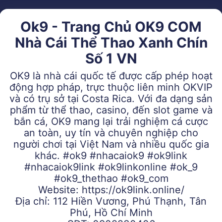
Ok9 - Trang Chủ OK9 COM
Nhà Cái Thể Thao Xanh Chín
Add to Home Screen
Số 1 VN
OK9 là nhà cái quốc tế được cấp phép hoạt
Add to Gallery
động hợp pháp, trực thuộc liên minh OKVIP
và có trụ sở tại Costa Rica. Với đa dạng sản
phẩm từ thể thao, casino, đến slot game và
bắn cá, OK9 mang lại trải nghiệm cá cược
an toàn, uy tín và chuyên nghiệp cho
người chơi tại Việt Nam và nhiều quốc gia
khác. #ok9 #nhacaiok9 #ok9link
#nhacaiok9link #ok9linkonline #ok_9
#ok9_thethao #ok9_com
Website: https://ok9link.online/
Địa chỉ: 112 Hiền Vương, Phú Thạnh, Tân
Phú, Hồ Chí Minh