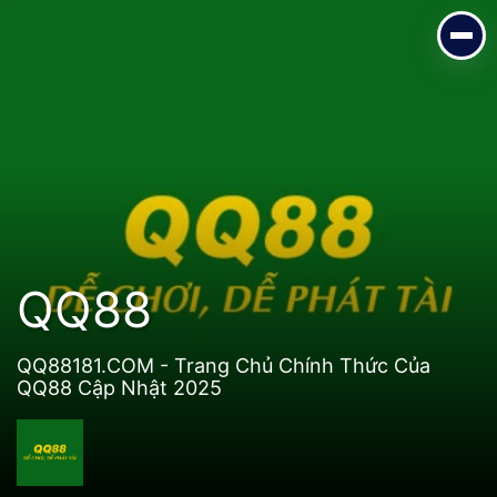
QQ88
QQ88181.COM - Trang Chủ Chính Thức Của QQ88 Cập Nhật
2025
QQ88
QQ88181.COM - Trang Chủ Chính Thức Của
QQ88 Cập Nhật 2025