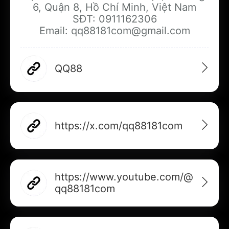
6, Quận 8, Hồ Chí Minh, Việt Nam
SĐT: 0911162306
Email: qq88181com@gmail.com
QQ88
https://x.com/qq88181com
https://www.youtube.com/@
qq88181com