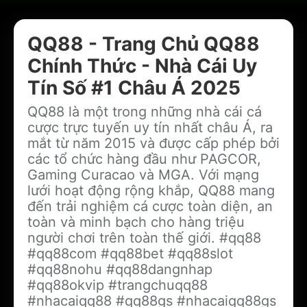
QQ88 - Trang Chủ QQ88
Chính Thức - Nhà Cái Uy
Add your Digital Business Card to Wallet
Tín Số #1 Châu Á 2025
QQ88 là một trong những nhà cái cá
cược trực tuyến uy tín nhất châu Á, ra
mắt từ năm 2015 và được cấp phép bởi
AI Business Card Reader
New
các tổ chức hàng đầu như PAGCOR,
Gaming Curacao và MGA. Với mạng
lưới hoạt động rộng khắp, QQ88 mang
Add to Home Screen
đến trải nghiệm cá cược toàn diện, an
toàn và minh bạch cho hàng triệu
Add to Gallery
người chơi trên toàn thế giới. #qq88
#qq88com #qq88bet #qq88slot
#qq88nohu #qq88dangnhap
#qq88okvip #trangchuqq88
#nhacaiqq88 #qq88gs #nhacaiqq88gs