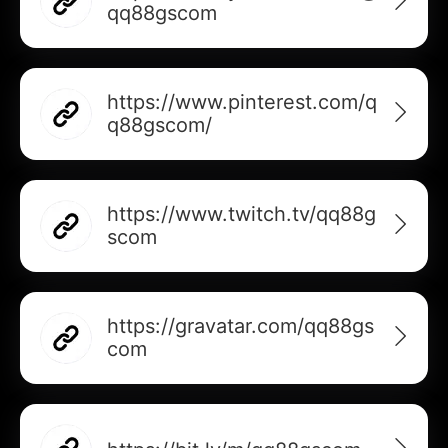
qq88gscom
https://www.pinterest.com/q
q88gscom/
https://www.twitch.tv/qq88g
scom
https://gravatar.com/qq88gs
com