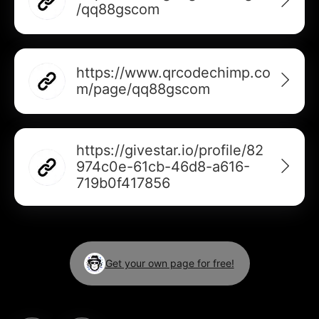
/qq88gscom
https://www.qrcodechimp.co
m/page/qq88gscom
https://givestar.io/profile/82
974c0e-61cb-46d8-a616-
719b0f417856
Get your own page for free!