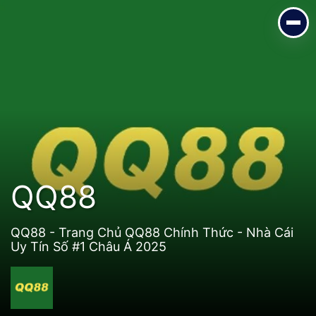
QQ88
QQ88 - Trang Chủ QQ88 Chính Thức - Nhà Cái Uy Tín Số #1 Châu
Á 2025
QQ88
QQ88 - Trang Chủ QQ88 Chính Thức - Nhà Cái
Uy Tín Số #1 Châu Á 2025