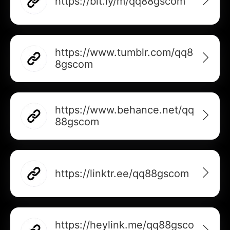
https://bit.ly/m/qq88gscom
https://www.tumblr.com/qq8
8gscom
https://www.behance.net/qq
88gscom
https://linktr.ee/qq88gscom
https://heylink.me/qq88gsco