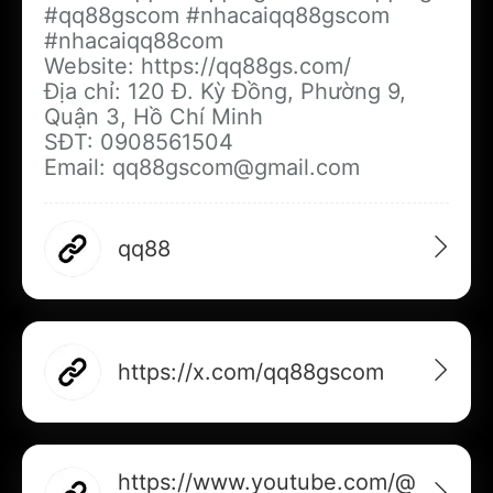
#qq88gscom #nhacaiqq88gscom
#nhacaiqq88com
Website: https://qq88gs.com/
Địa chỉ: 120 Đ. Kỳ Đồng, Phường 9,
Quận 3, Hồ Chí Minh
SĐT: 0908561504
Email: qq88gscom@gmail.com
qq88
https://x.com/qq88gscom
https://www.youtube.com/@