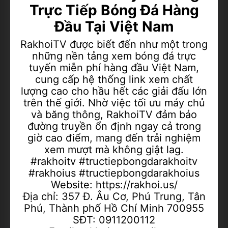
Trực Tiếp Bóng Đá Hàng
Đầu Tại Việt Nam
RakhoiTV được biết đến như một trong
Add to Home Screen
những nền tảng xem bóng đá trực
tuyến miễn phí hàng đầu Việt Nam,
Add to Gallery
cung cấp hệ thống link xem chất
lượng cao cho hầu hết các giải đấu lớn
trên thế giới. Nhờ việc tối ưu máy chủ
và băng thông, RakhoiTV đảm bảo
đường truyền ổn định ngay cả trong
giờ cao điểm, mang đến trải nghiệm
xem mượt mà không giật lag.
#rakhoitv #tructiepbongdarakhoitv
#rakhoius #tructiepbongdarakhoius
Website: https://rakhoi.us/
Địa chỉ: 357 Đ. Âu Cơ, Phú Trung, Tân
Phú, Thành phố Hồ Chí Minh 700955
SĐT: 0911200112