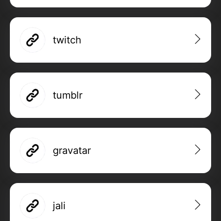
twitch
tumblr
gravatar
jali