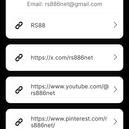
Email: rs886net@gmail.com
RS88
https://x.com/rs886net
https://www.youtube.com/@
rs886net
https://www.pinterest.com/r
s886net/