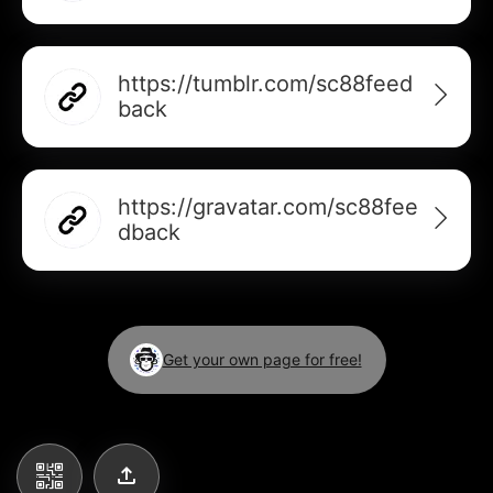
https://tumblr.com/sc88feed
back
https://gravatar.com/sc88fee
dback
Get your own page for free!