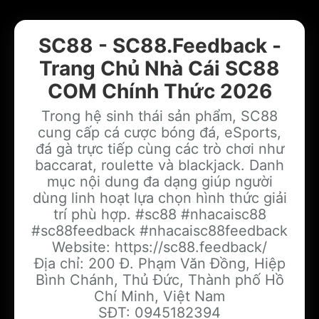
SC88 - SC88.Feedback -
Trang Chủ Nhà Cái SC88
Add your Digital Business Card to Wallet
COM Chính Thức 2026
Trong hệ sinh thái sản phẩm, SC88
cung cấp cá cược bóng đá, eSports,
đá gà trực tiếp cùng các trò chơi như
AI Business Card Reader
New
baccarat, roulette và blackjack. Danh
mục nội dung đa dạng giúp người
dùng linh hoạt lựa chọn hình thức giải
Add to Home Screen
trí phù hợp. #sc88 #nhacaisc88
#sc88feedback #nhacaisc88feedback
Add to Gallery
Website: https://sc88.feedback/
Địa chỉ: 200 Đ. Phạm Văn Đồng, Hiệp
Bình Chánh, Thủ Đức, Thành phố Hồ
Chí Minh, Việt Nam
SĐT: 0945182394