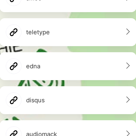
teletype
edna
disqus
audiomack