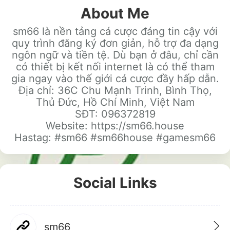
About Me
Add your Digital Business Card to Wallet
sm66 là nền tảng cá cược đáng tin cậy với
quy trình đăng ký đơn giản, hỗ trợ đa dạng
ngôn ngữ và tiền tệ. Dù bạn ở đâu, chỉ cần
có thiết bị kết nối internet là có thể tham
gia ngay vào thế giới cá cược đầy hấp dẫn.
AI Business Card Reader
Địa chỉ: 36C Chu Mạnh Trinh, Bình Thọ,
New
Thủ Đức, Hồ Chí Minh, Việt Nam
SĐT: 096372819
Add to Home Screen
Website: https://sm66.house
Hastag: #sm66 #sm66house #gamesm66
Add to Gallery
Social Links
sm66