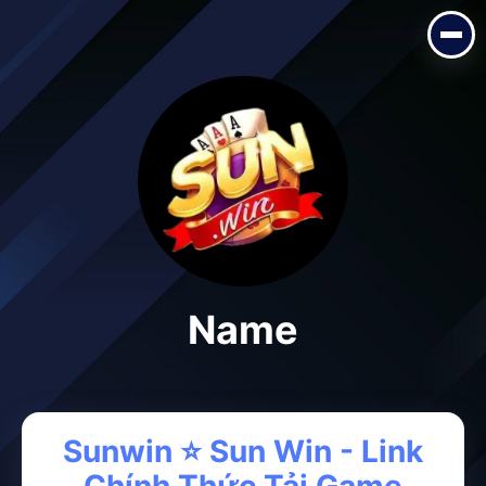
Name
Name
Sunwin ⭐️ Sun Win - Link