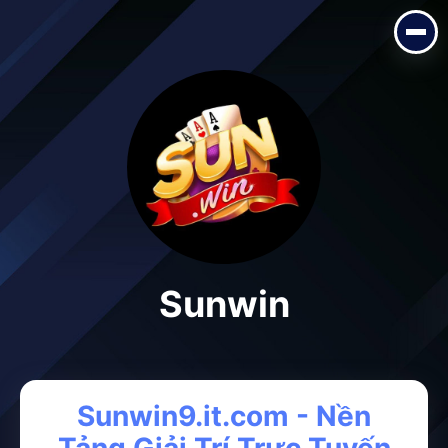
Sunwin
Sunwin
Sunwin9.it.com - Nền