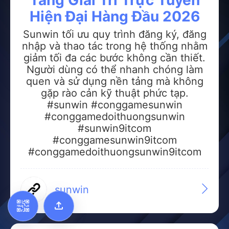
Tảng Giải Trí Trực Tuyến
Hiện Đại Hàng Đầu 2026
Sunwin tối ưu quy trình đăng ký, đăng
Add to Home Screen
nhập và thao tác trong hệ thống nhằm
giảm tối đa các bước không cần thiết.
Add to Gallery
Người dùng có thể nhanh chóng làm
quen và sử dụng nền tảng mà không
gặp rào cản kỹ thuật phức tạp.
#sunwin #conggamesunwin
#conggamedoithuongsunwin
#sunwin9itcom
#conggamesunwin9itcom
#conggamedoithuongsunwin9itcom
sunwin