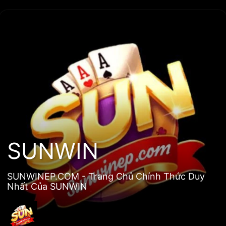
SUNWIN
SUNWINEP.COM - Trang Chủ Chính Thức Duy Nhất Của SUNWIN
SUNWIN
SUNWINEP.COM - Trang Chủ Chính Thức Duy
Nhất Của SUNWIN