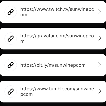
https://www.twitch.tv/sunwinepc
om
https://gravatar.com/sunwinepco
m
https://bit.ly/m/sunwinepcom
https://www.tumblr.com/sunwine
pcom