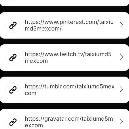
https://www.pinterest.com/taixiu
md5mexcom/
https://www.twitch.tv/taixiumd5
mexcom
https://tumblr.com/taixiumd5mex
com
https://gravatar.com/taixiumd5m
excom