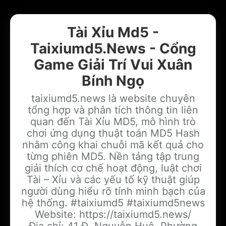
Tài Xỉu Md5 -
Taixiumd5.News - Cổng
Add your Digital Business Card to Wallet
Game Giải Trí Vui Xuân
Bính Ngọ
taixiumd5.news là website chuyên
AI Business Card Reader
New
tổng hợp và phân tích thông tin liên
quan đến Tài Xỉu MD5, mô hình trò
chơi ứng dụng thuật toán MD5 Hash
Add to Home Screen
nhằm công khai chuỗi mã kết quả cho
từng phiên MD5. Nền tảng tập trung
giải thích cơ chế hoạt động, luật chơi
Add to Gallery
Tài – Xỉu và các yếu tố kỹ thuật giúp
người dùng hiểu rõ tính minh bạch của
hệ thống. #taixiumd5 #taixiumd5news
Website: https://taixiumd5.news/