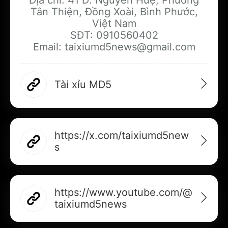
Địa chỉ: 41 Đ. Nguyễn Huệ, Phường
Tân Thiện, Đồng Xoài, Bình Phước,
Việt Nam
SĐT: 0910560402
Email: taixiumd5news@gmail.com
Tài xỉu MD5
https://x.com/taixiumd5new
s
https://www.youtube.com/@
taixiumd5news