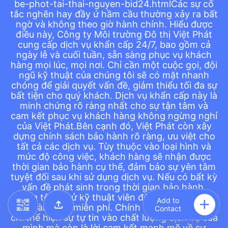
be-phot-tai-thai-nguyen-bid24.htmlCác sự cố
bảo sự yên tâm tuyệt đối sau khi sử dụng dịch vụ. Nếu có bất kỳ
tắc nghẽn hay đầy ứ hầm cầu thường xảy ra bất
vấn đề phát sinh trong thời gian bảo hành, chúng tôi sẽ cử kỹ
thuật viên đến kiểm tra và xử lý hoàn toàn miễn phí. Chính sách
ngờ và không theo giờ hành chính. Hiểu được
này không chỉ thể hiện sự tự tin vào chất lượng dịch vụ của mình
điều này, Công ty Môi trường Đô thị Việt Phát
mà còn là lời cam kết mạnh mẽ về sự đồng hành lâu dài với khách
cung cấp dịch vụ khẩn cấp 24/7, bao gồm cả
hàng, củng cố vị thế là đơn vị hàng đầu trong lĩnh vực Hút Hầm
ngày lễ và cuối tuần, sẵn sàng phục vụ khách
Cầu bể phốt thông cống nghẹt thông tắc bồn cầu nạo vét cống.4.
Các Dấu Hiệu Nhận Biết Cần Dịch Vụ Thông Tắc Cống Tại Nhà và
hàng mọi lúc, mọi nơi. Chỉ cần một cuộc gọi, đội
Giải Pháp Phòng NgừaViệc nhận biết sớm các dấu hiệu tắc nghẽn
ngũ kỹ thuật của chúng tôi sẽ có mặt nhanh
và áp dụng các biện pháp phòng ngừa là chìa khóa để tránh
chóng để giải quyết vấn đề, giảm thiểu tối đa sự
những phiền toái lớn và tiết kiệm chi phí sửa chữa. Công ty Môi
bất tiện cho quý khách. Dịch vụ khẩn cấp này là
trường Đô thị Việt Phát luôn khuyến khích khách hàng chủ động
trong việc bảo trì hệ thống thoát nước của mình.Website:
minh chứng rõ ràng nhất cho sự tận tâm và
https://hutbephotvietphat.vn/https-hutbephotvietphat-vn/thong-
cam kết phục vụ khách hàng không ngừng nghỉ
tac-cong-tai-thai-nguyen-bid47.html.Phone:
của Việt Phát.Bên cạnh đó, Việt Phát còn xây
0972999373.Address: HR8F+3GX, Phường Đ. 3 Tháng 2, Tân
dựng chính sách bảo hành rõ ràng, ưu việt cho
Lập, Thành phố Thái Nguyên, Thái Nguyên, Việt Nam.
tất cả các dịch vụ. Tùy thuộc vào loại hình và
mức độ công việc, khách hàng sẽ nhận được
thời gian bảo hành cụ thể, đảm bảo sự yên tâm
tuyệt đối sau khi sử dụng dịch vụ. Nếu có bất kỳ
vấn đề phát sinh trong thời gian bảo hành,
chúng tôi sẽ cử kỹ thuật viên đến kiểm tra và xử
Add to
lý hoàn toàn miễn phí. Chính sách này không
Contact
chỉ thể hiện sự tự tin vào chất lượng dịch vụ của
mình mà còn là lời cam kết mạnh mẽ về sự