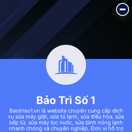
Bảo Trì Số 1
Baotriso1.vn là website chuyên cung cấp dịch vụ sửa máy giặt,
sửa tủ lạnh, sửa điều hòa, sửa bếp từ, sửa máy lọc nước, sửa bình
nóng lạnh nhanh chóng và chuyên nghiệp. Đơn vị hỗ trợ kiểm tra –
khắc phục sự cố tận nơi, đảm bảo uy tín, giá hợp lý và phục vụ linh
hoạt, giúp khách hàng yên tâm trong quá trình sử dụng thiết bị gia
đình.Website: https://baotriso1.vn/.Phone: 0988 230 233.Address:
200 Quang Trung, Hà Đông.
Bảo Trì Số 1
Baotriso1.vn là website chuyên cung cấp dịch
vụ sửa máy giặt, sửa tủ lạnh, sửa điều hòa, sửa
bếp từ, sửa máy lọc nước, sửa bình nóng lạnh
nhanh chóng và chuyên nghiệp. Đơn vị hỗ trợ