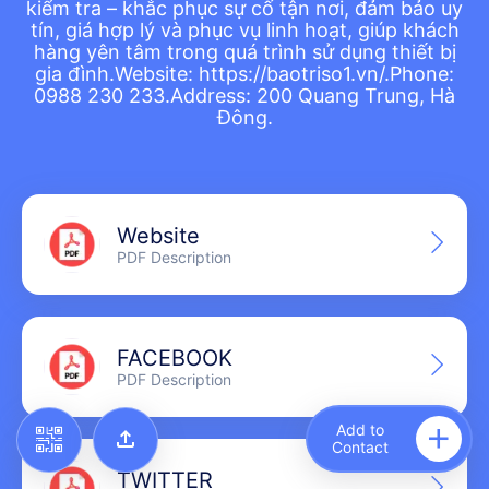
kiểm tra – khắc phục sự cố tận nơi, đảm bảo uy
tín, giá hợp lý và phục vụ linh hoạt, giúp khách
hàng yên tâm trong quá trình sử dụng thiết bị
gia đình.Website: https://baotriso1.vn/.Phone:
0988 230 233.Address: 200 Quang Trung, Hà
Đông.
Add to Home Screen
Website
PDF Description
Add to Gallery
FACEBOOK
PDF Description
Add to
Contact
TWITTER