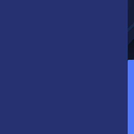
Cổng game LU88 – nhà cái trực tuyến được nhiều người quan tâm với 
bố cục trực quan, truy cập thuận tiện và nhiều lựa chọn giải trí 