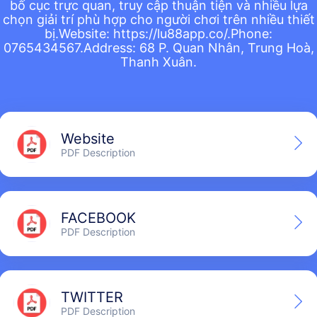
bố cục trực quan, truy cập thuận tiện và nhiều lựa
chọn giải trí phù hợp cho người chơi trên nhiều thiết
bị.Website: https://lu88app.co/.Phone:
0765434567.Address: 68 P. Quan Nhân, Trung Hoà,
Thanh Xuân.
Add to Home Screen
Add to Gallery
Website
PDF Description
FACEBOOK
PDF Description
TWITTER
PDF Description