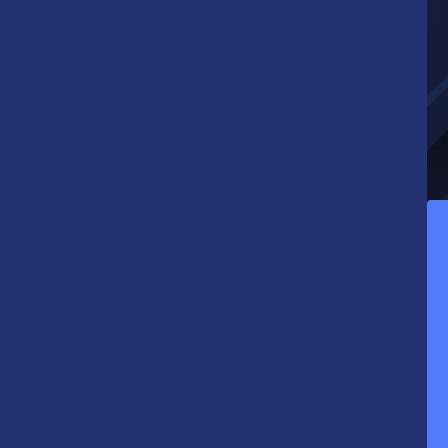
11Win là nhà cái trực tuyến uy tín với hệ sinh thái game phong phú
mang đến trải nghiệm giải trí an toàn. Truy cập ngay để trải n