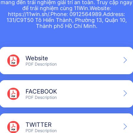
mang đến trải nghiệm giải trí an toàn. Truy cập ngay
để trải nghiệm cùng 11Win.Website:
https://11win.sh/.Phone: 0912564989.Address:
131/C9T50 Tô Hiến Thành, Phường 13, Quận 10,
Thành phố Hồ Chí Minh.
Add to Home Screen
Add to Gallery
Website
PDF Description
FACEBOOK
PDF Description
TWITTER
PDF Description