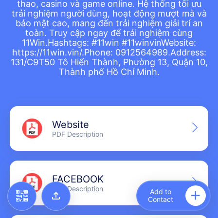
thao, casino và game online. Hệ thống tối ưu
trải nghiệm người dùng, hoạt động mượt mà và
bảo mật cao, mang đến trải nghiệm giải trí an
toàn. Truy cập ngay để trải nghiệm cùng
11Win.Hashtags: #11win #11winvinWebsite:
https://11win.vin/.Phone: 0912564989.Address:
131/C9T50 Tô Hiến Thành, Phường 13, Quận 10,
Thành phố Hồ Chí Minh.
Add to Home Screen
Website
PDF Description
Add to Gallery
FACEBOOK
PDF Description
Add to
Contact