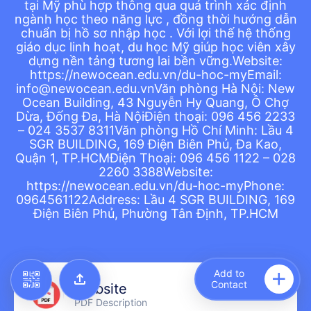
tại Mỹ phù hợp thông qua quá trình xác định
ngành học theo năng lực , đồng thời hướng dẫn
chuẩn bị hồ sơ nhập học . Với lợi thế hệ thống
giáo dục linh hoạt, du học Mỹ giúp học viên xây
dựng nền tảng tương lai bền vững.Website:
https://newocean.edu.vn/du-hoc-myEmail:
info@newocean.edu.vnVăn phòng Hà Nội: New
Ocean Building, 43 Nguyễn Hy Quang, Ô Chợ
Dừa, Đống Đa, Hà NộiĐiện thoại: 096 456 2233
– 024 3537 8311Văn phòng Hồ Chí Minh: Lầu 4
SGR BUILDING, 169 Điện Biên Phủ, Đa Kao,
Quận 1, TP.HCMĐiện Thoại: 096 456 1122 – 028
2260 3388Website:
https://newocean.edu.vn/du-hoc-myPhone:
0964561122Address: Lầu 4 SGR BUILDING, 169
Điện Biên Phủ, Phường Tân Định, TP.HCM
Add to Home Screen
Add to Gallery
Add to
Contact
Website
PDF Description