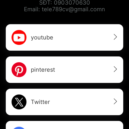
SĐT: 0903070630
Email: tele789cv@gmail.comn
youtube
pinterest
Twitter