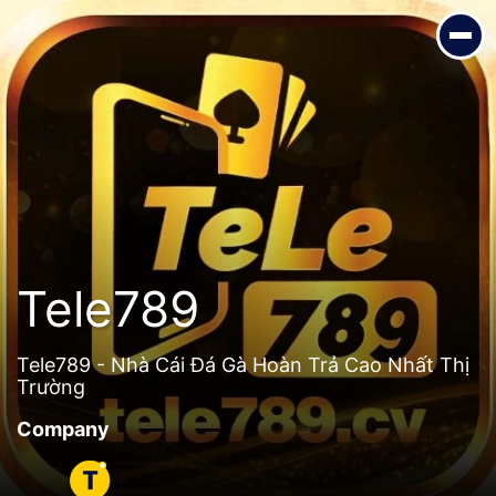
Tele789
Tele789 - Nhà Cái Đá Gà Hoàn Trả Cao Nhất Thị Trường
Company
Tele789
Tele789 - Nhà Cái Đá Gà Hoàn Trả Cao Nhất Thị
Trường
Company