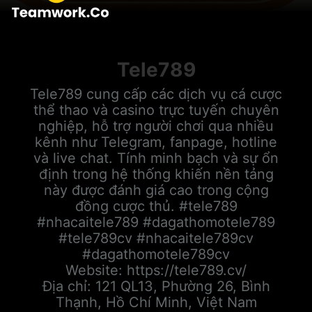
Tele789
Add your Digital Business Card to Wallet
Tele789 cung cấp các dịch vụ cá cược
thể thao và casino trực tuyến chuyên
nghiệp, hỗ trợ người chơi qua nhiều
kênh như Telegram, fanpage, hotline
AI Business Card Reader
New
và live chat. Tính minh bạch và sự ổn
định trong hệ thống khiến nền tảng
này được đánh giá cao trong cộng
Add to Home Screen
đồng cược thủ. #tele789
#nhacaitele789 #dagathomotele789
Add to Gallery
#tele789cv #nhacaitele789cv
#dagathomotele789cv
Website: https://tele789.cv/
Địa chỉ: 121 QL13, Phường 26, Bình
Thạnh, Hồ Chí Minh, Việt Nam