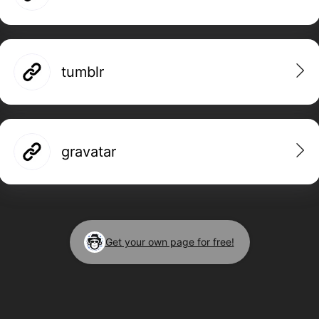
tumblr
gravatar
Get your own page for free!