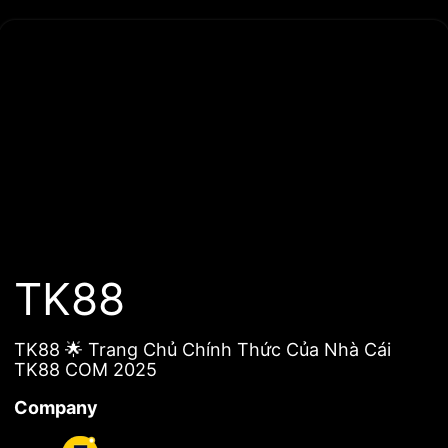
TK88
TK88 🌟 Trang Chủ Chính Thức Của Nhà Cái TK88 COM 2025
Company
TK88
TK88 🌟 Trang Chủ Chính Thức Của Nhà Cái
TK88 COM 2025
Company
Add your Digital Business Card to Wallet