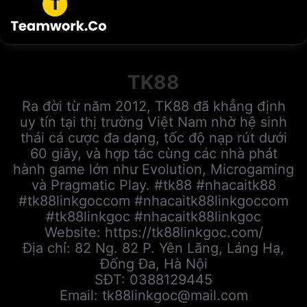
AI Business Card Reader
New
TK88
Add to Home Screen
Ra đời từ năm 2012, TK88 đã khẳng định
uy tín tại thị trường Việt Nam nhờ hệ sinh
thái cá cược đa dạng, tốc độ nạp rút dưới
Add to Gallery
60 giây, và hợp tác cùng các nhà phát
hành game lớn như Evolution, Microgaming
và Pragmatic Play. #tk88 #nhacaitk88
#tk88linkgoccom #nhacaitk88linkgoccom
#tk88linkgoc #nhacaitk88linkgoc
Website: https://tk88linkgoc.com/
Địa chỉ: 82 Ng. 82 P. Yên Lãng, Láng Hạ,
Đống Đa, Hà Nội
SĐT: 0388129445
Email: tk88linkgoc@mail.com