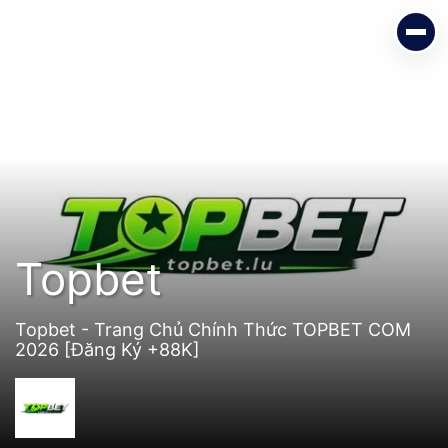
Topbet
Topbet - Trang Chủ Chính Thức TOPBET COM 2026 [Đăng Ký
+88K]
Topbet
Topbet - Trang Chủ Chính Thức TOPBET COM
2026 [Đăng Ký +88K]