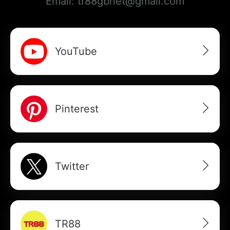
Email: tr88gbnet@gmail.com
YouTube
Pinterest
Twitter
TR88