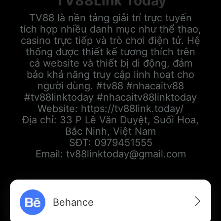
TV88Link Today
TV88 là nền tảng giải trí trực tuyến
tích hợp nhiều danh mục như thể thao,
AI Business Card Reader
casino trực tiếp và trò chơi điện tử. Hệ
New
thống được thiết kế tương thích trên
cả website và thiết bị di động, đảm
Add to Home Screen
bảo khả năng truy cập linh hoạt cho
người dùng. #tv88 #nhacaitv88
#tv88linktoday #nhacaitv88linktoday
Add to Gallery
Website: https://tv88link.today/
Địa chỉ: 33 P Lê Văn Duyệt, Suối Hoa,
Bắc Ninh, Việt Nam
SĐT: 0979451555
Email: tv88linktoday@gmail.com
Behance