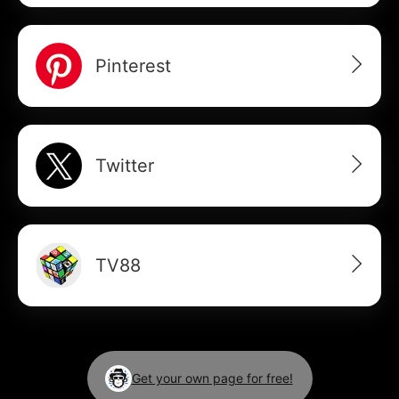
Pinterest
Twitter
TV88
Get your own page for free!