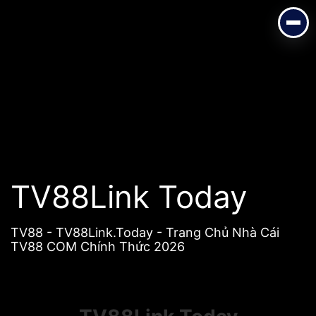
TV88Link Today
TV88 - TV88Link.Today - Trang Chủ Nhà Cái TV88 COM Chính
Thức 2026
TV88Link Today
TV88 - TV88Link.Today - Trang Chủ Nhà Cái
TV88 COM Chính Thức 2026
Add your Digital Business Card to Wallet