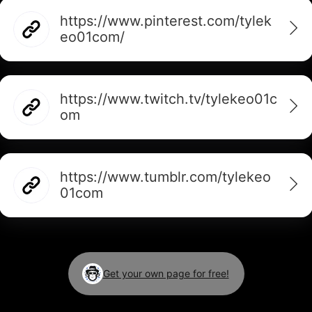
https://www.pinterest.com/tylek
eo01com/
https://www.twitch.tv/tylekeo01c
om
https://www.tumblr.com/tylekeo
01com
Get your own page for free!