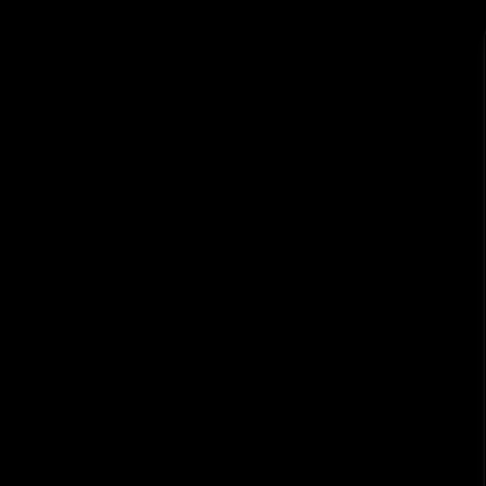
Tylek