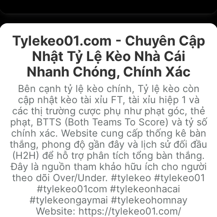
Add your Digital Business Card to Wallet
Tylekeo01.com - Chuyên Cập
Nhật Tỷ Lệ Kèo Nhà Cái
Nhanh Chóng, Chính Xác
Bên cạnh tỷ lệ kèo chính, Tỷ lệ kèo còn
AI Business Card Reader
New
cập nhật kèo tài xỉu FT, tài xỉu hiệp 1 và
các thị trường cược phụ như phạt góc, thẻ
phạt, BTTS (Both Teams To Score) và tỷ số
Add to Home Screen
chính xác. Website cung cấp thống kê bàn
thắng, phong độ gần đây và lịch sử đối đầu
Add to Gallery
(H2H) để hỗ trợ phân tích tổng bàn thắng.
Đây là nguồn tham khảo hữu ích cho người
theo dõi Over/Under. #tylekeo #tylekeo01
#tylekeo01com #tylekeonhacai
#tylekeongaymai #tylekeohomnay
Website: https://tylekeo01.com/