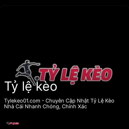
Tỷ lệ kèo
eo01.com - Chuyên Cập Nhật Tỷ Lệ Kèo Nhà Cái Nhanh Chóng, Chí
Tỷ lệ kèo
Tylekeo01.com - Chuyên Cập Nhật Tỷ Lệ Kèo
Nhà Cái Nhanh Chóng, Chính Xác