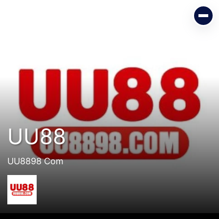
UU88
UU8898 Com
UU88
UU8898 Com