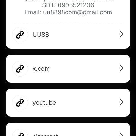
SĐT: 0905521206
Email: uu8898com@gmail.com
UU88
x.com
youtube