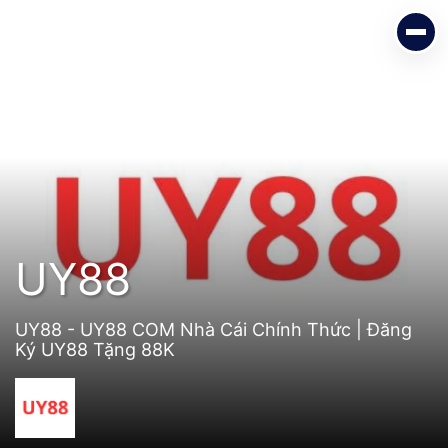
UY88
UY88 - UY88 COM Nhà Cái Chính Thức | Đăng Ký UY88 Tặng 88K
UY88
UY88 - UY88 COM Nhà Cái Chính Thức | Đăng
Ký UY88 Tặng 88K