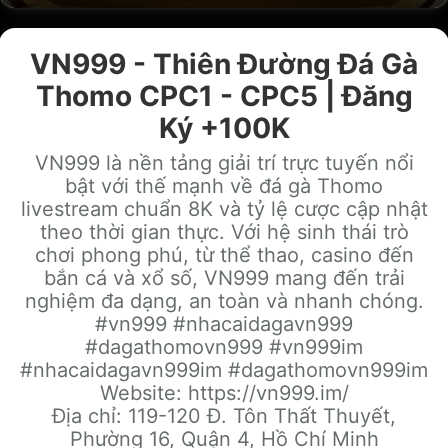
VN999 - Thiên Đường Đá Gà
Add your Digital Business Card to Wallet
Thomo CPC1 - CPC5 | Đăng
Ký +100K
VN999 là nền tảng giải trí trực tuyến nổi
bật với thế mạnh về đá gà Thomo
AI Business Card Reader
New
livestream chuẩn 8K và tỷ lệ cược cập nhật
theo thời gian thực. Với hệ sinh thái trò
chơi phong phú, từ thể thao, casino đến
Add to Home Screen
bắn cá và xổ số, VN999 mang đến trải
nghiệm đa dạng, an toàn và nhanh chóng.
Add to Gallery
#vn999 #nhacaidagavn999
#dagathomovn999 #vn999im
#nhacaidagavn999im #dagathomovn999im
Website: https://vn999.im/
Địa chỉ: 119-120 Đ. Tôn Thất Thuyết,
Phường 16, Quận 4, Hồ Chí Minh