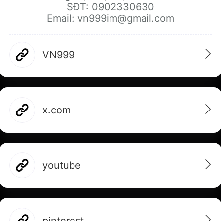
SĐT: 0902330630
Email: vn999im@gmail.com
VN999
x.com
youtube
pinterest