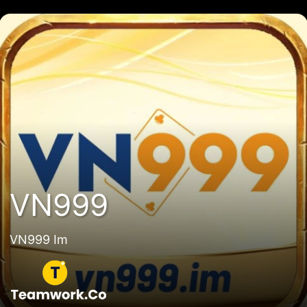
VN999
VN999 Im
VN999
VN999 Im