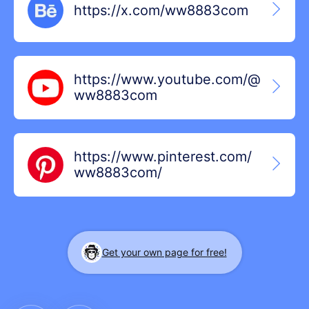
https://x.com/ww8883com
https://www.youtube.com/@
ww8883com
https://www.pinterest.com/
ww8883com/
Get your own page for free!