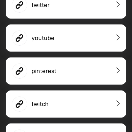
twitter
youtube
pinterest
twitch