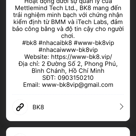
Hoạt động dưới sự quản lý của
Mettlemind Tech Ltd., BK8 mang đến
trải nghiệm minh bạch với chứng nhận
kiểm định từ BMM và iTech Labs, đảm
Add to Home Screen
bảo công bằng và độ tin cậy cho người
chơi.
Add to Gallery
#bk8 #nhacaibk8 #www-bk8vip
#nhacaiwww-bk8vip
Website: https://www-bk8.vip/
Địa chỉ: 2 Đường Số 2, Phong Phú,
Bình Chánh, Hồ Chí Minh
SĐT: 0903150210
Email: www-bk8vip@gmail.com
BK8