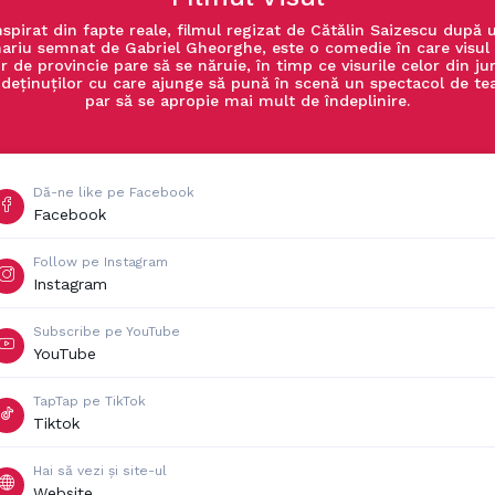
nspirat din fapte reale, filmul regizat de Cătălin Saizescu după 
ariu semnat de Gabriel Gheorghe, este o comedie în care visul
r de provincie pare să se năruie, în timp ce visurile celor din ju
 deținuților cu care ajunge să pună în scenă un spectacol de te
par să se apropie mai mult de îndeplinire.
Dă-ne like pe Facebook
Facebook
Follow pe Instagram
Instagram
Subscribe pe YouTube
YouTube
TapTap pe TikTok
Tiktok
Hai să vezi și site-ul
Website